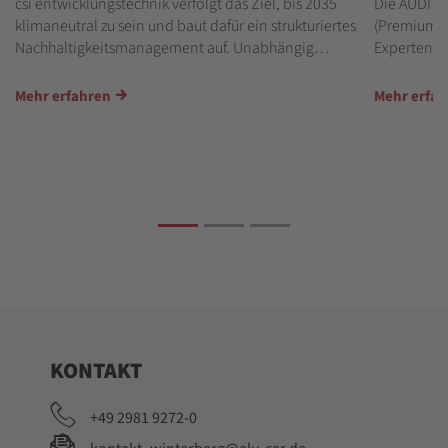
csi entwicklungstechnik verfolgt das Ziel, bis 2035
Die AUDI A
klimaneutral zu sein und baut dafür ein strukturiertes
(Premium Pl
Nachhaltigkeitsmanagement auf. Unabhängig…
Experten v
Mehr erfahren
Mehr erfa
KONTAKT
+49 2981 9272-0