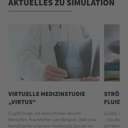
AKTUELLES ZU SIMULATION
VIRTUELLE MEDIZINSTUDIE
STRÖMU
„VIRTUS“
FLUIDS
Es gibt Dinge, die wünscht man keinem
Zu kalt, zu 
Menschen. Krankheiten zum Beispiel. Oder eine
– das Wetter
komplizierte Unterarm-Verletzung, bei der ein
der Mensche