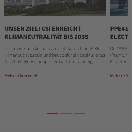
UNSER ZIEL: CSI ERREICHT
PPE41 
KLIMANEUTRALITÄT BIS 2035
ELECTR
csi entwicklungstechnik verfolgt das Ziel, bis 2035
Die AUDI A
klimaneutral zu sein und baut dafür ein strukturiertes
(Premium Pl
Nachhaltigkeitsmanagement auf. Unabhängig…
Experten v
Mehr erfahren
Mehr erfa