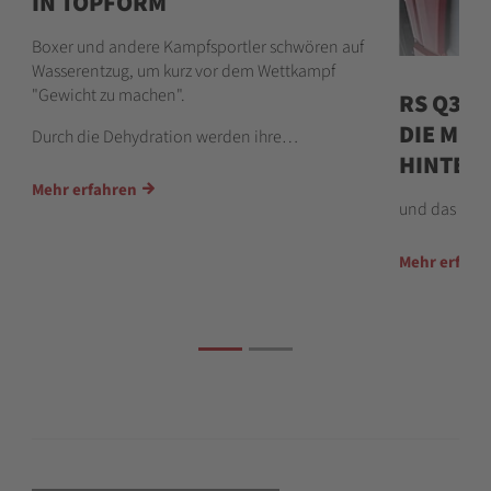
IN TOPFORM
Boxer und andere Kampfsportler schwören auf
Wasserentzug, um kurz vor dem Wettkampf
"Gewicht zu machen".
RS Q3 U
DIE MEI
Durch die Dehydration werden ihre…
HINTEN
Mehr erfahren
und das find
Mehr erfahr