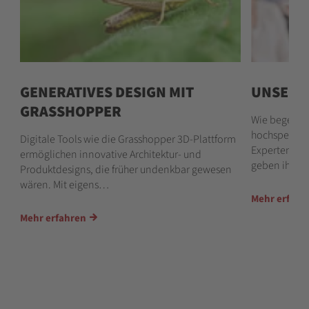
GENERATIVES DESIGN MIT
UNSERE
GRASSHOPPER
Wie begeiste
hochspezialis
Digitale Tools wie die Grasshopper 3D-Plattform
Experten Al
ermöglichen innovative Architektur- und
geben ihr Wi
Produktdesigns, die früher undenkbar gewesen
H
wären. Mit eigens…
Mehr erfahr
Mehr erfahren