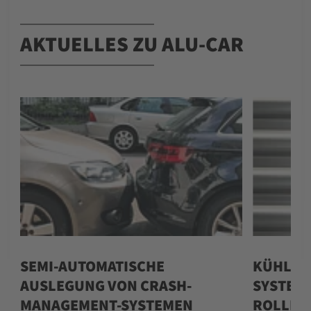
AKTUELLES ZU ALU-CAR
P
SEMI-AUTOMATISCHE
KÜHLPL
AUSLEGUNG VON CRASH-
SYSTEME
MANAGEMENT-SYSTEMEN
ROLLBO