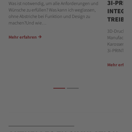
3I-PRIN
Was ist notwendig, um alle Anforderungen und
INTEGRI
Wünsche zu erfüllen? Was kann ich weglassen,
ohne Abstriche bei Funktion und Design zu
TREIBE
machen?Und wie…
3D-Druck be-
Mehr erfahren
Manufacturin
Karosserieba
3i-PRINT ze
Mehr erfahr