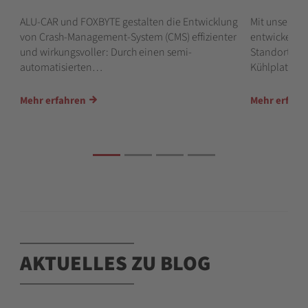
ALU-CAR und FOXBYTE gestalten die Entwicklung
Mit unserem
l
von Crash-Management-System (CMS) effizienter
entwickeln 
und wirkungsvoller: Durch einen semi-
Standort AL
automatisierten…
Kühlplatten 
Mehr erfahren
Mehr erfahr
AKTUELLES ZU BLOG