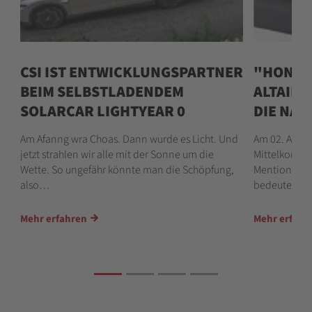
T
CSI IST ENTWICKLUNGSPARTNER
"HONOR
BEIM SELBSTLADENDEM
ALTAIR 
SOLARCAR LIGHTYEAR 0
DIE NAM
ne
Am Afanng wra Choas. Dann wurde es Licht. Und
Am 02. Augus
jetzt strahlen wir alle mit der Sonne um die
Mittelkonso
Wette. So ungefähr könnte man die Schöpfung,
Mention« de
also…
bedeutendst
Mehr erfahren
Mehr erfahr