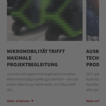
MIKROMOBILITÄT TRIFFT
AUSBIL
MAXIMALE
TECHNI
PROJEKTBEGLEITUNG
PRODUK
.
csi entwicklungstechnik begleitet innovative
2021 gab es 
Mikromobilitätsprojekte ganzheitlich – von der
Ausbildungsb
ersten Idee bis zur Serienreife. Im Fokus steht
Nachdenken v
die…
aber ganz si
Mehr erfahren
Mehr erfahr